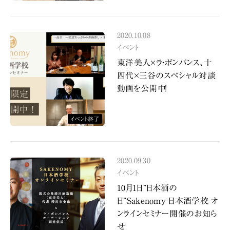
2020.10.08
イベント
東洋美人×ラ・ボンバンス、十
四代×三谷のスペシャル対談
動画を公開中！
イベント終了
2020.09.30
イベント
10月1日”日本酒の
日”Sakenomy 日本酒学校 オ
ンラインセミナー開催のお知ら
せ