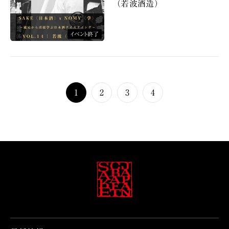
（若波酒造）
イベント終了
1
2
3
4