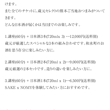
けます。
また全てのチケットに、蔵元セレクトの熊本ご当地おつまみがついて
きます。
どんな日本酒が届くかは当日までのお楽しみです。
1.
講座(6
0
分)
+
日本酒3
本(
720mlx 3
)
・・・
12
,0
00
円(送料別)
蔵元が厳選したスペシャルな3本の組み合わせです。和水町のお
酒を思う存分に楽しみたい方に。
2.
講座(60
分)
+
日本酒
2
本(
720ml x 2
)・・・9
,
000
円(送料別)
蔵元厳選の2本セットです。造りの違いを楽しみたい方に。
3.
講座(6
0
分)
+
日本酒1
本(
720ml x 1
)・・・6
,5
00
円(送料別)
SAKE x NOMY
を体験してみたい方におすすめです。