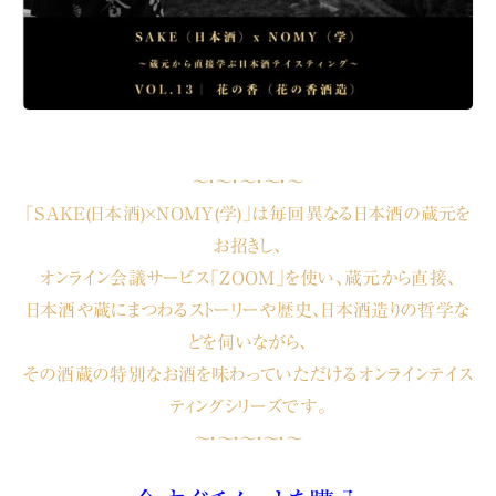
〜・〜・〜・〜・〜
「SAKE(日本酒)×NOMY(学)」は毎回異なる日本酒の蔵元を
お招きし、
オンライン会議サービス「ZOOM」を使い、蔵元から直接、
日本酒や蔵にまつわるストーリーや歴史、日本酒造りの哲学な
どを伺いながら、
その酒蔵の特別なお酒を味わっていただけるオンラインテイス
ティングシリーズです。
〜・〜・〜・〜・〜