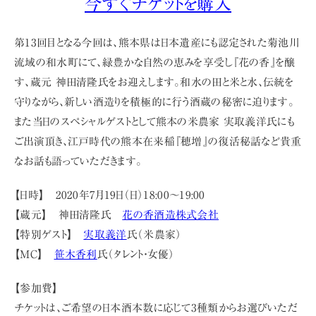
今すぐチケットを購入
第13回目となる今回は、熊本県は日本遺産にも認定された菊池川
流域の和水町にて、緑豊かな自然の恵みを享受し『花の香』を醸
す、蔵元 神田清隆氏をお迎えします。和水の田と米と水、伝統を
守りながら、新しい酒造りを積極的に行う酒蔵の秘密に迫ります。
また当日のスペシャルゲストとして熊本の米農家 実取義洋氏にも
ご出演頂き、江戸時代の熊本在来稲『穂増』の復活秘話など貴重
なお話も語っていただきます。
【日時】 2020年7月19日（日）18:00〜19:00
【蔵元】 神田清隆氏
花の香酒造株式会社
【特別ゲスト】
実取義洋
氏（米農家）
【MC】
笹木香利
氏（タレント・女優）
【参加費】
チケットは、ご希望の日本酒本数に応じて
3
種類からお選びいただ