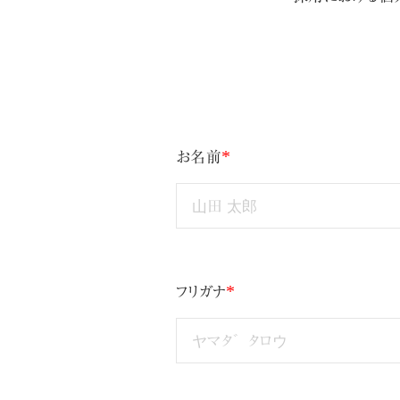
*
お名前
*
フリガナ